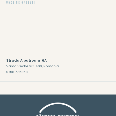
Unde ne găseşti
Strada Albatros nr. 6A
Vama Veche 905400, România
0758 77 5858