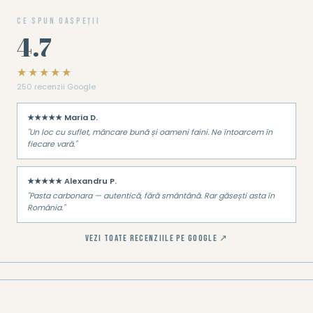
Ce spun oaspeții
4.7
★★★★★
250 recenzii Google
★★★★★ Maria D.
"Un loc cu suflet, mâncare bună și oameni faini. Ne întoarcem în
fiecare vară."
★★★★★ Alexandru P.
"Pasta carbonara — autentică, fără smântână. Rar găsești asta în
România."
VEZI TOATE RECENZIILE PE GOOGLE ↗