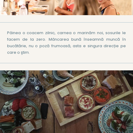
Pâinea o coacem zilnic, carnea o marinăm noi, sosurile le
facem de la zero. Mâncarea bună înseamnă muncă în
bucătărie, nu o poză frumoasă, asta e singura direcție pe
care o ştim.